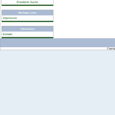
Erweiterte Suche
Wichtige Links
Impressum
Information
Kontakt
Copyri