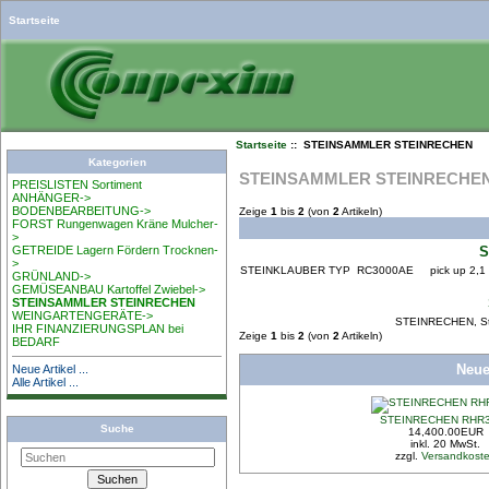
Startseite
Startseite
:: STEINSAMMLER STEINRECHEN
Kategorien
STEINSAMMLER STEINRECHE
PREISLISTEN Sortiment
ANHÄNGER->
BODENBEARBEITUNG->
Zeige
1
bis
2
(von
2
Artikeln)
FORST Rungenwagen Kräne Mulcher-
>
GETREIDE Lagern Fördern Trocknen-
S
>
STEINKLAUBER TYP RC3000AE pick up 2,1 m brei
GRÜNLAND->
GEMÜSEANBAU Kartoffel Zwiebel->
STEINSAMMLER STEINRECHEN
WEINGARTENGERÄTE->
STEINRECHEN, Ste
IHR FINANZIERUNGSPLAN bei
Zeige
1
bis
2
(von
2
Artikeln)
BEDARF
Neue
Neue Artikel ...
Alle Artikel ...
STEINRECHEN RHR
Suche
14,400.00EUR
inkl. 20 MwSt.
zzgl.
Versandkost