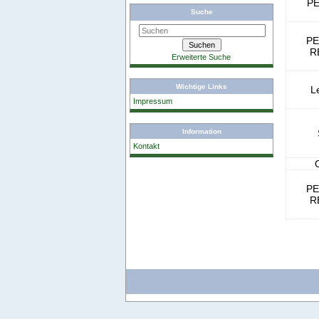
P
Suche
P
R
Erweiterte Suche
Wichtige Links
L
Impressum
Information
Kontakt
P
R