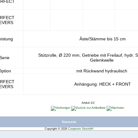
ERFECT
ERFECT
EVERS
eistung
Äste/Stämme bis 15 cm
Stützrolle, Ø 220 mm, Getriebe mit Freilauf, hydr. 
Serie
Gelenkwelle
Option
mit Rückwand hydraulisch
ERFECT
Anhängung: HECK + FRONT
EVERS
Artikel 2/2
Startseite
Copyright © 2026
Conpexim GesmbH