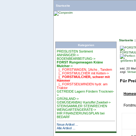
Startseite
Startseite
:
Kategorien
PREISLISTEN Sortiment
FORSTMULC
ANHÄNGER->
BODENBEARBEITUNG->
größeres B
FORST Rungenwagen Kräne
Mulcher
->
inkl. 20 Mw
|_ FORSTWAGEN, 1Achs , Tandem
zzgl.
Versa
|_ FORSTMULCHER mit Ketten->
|_ FORSTMULCHER, schwer mit
Für Pre
Hämmer
|_ FORSTSEILWINDEN hydr. am
Traktor
GETREIDE Lagern Fördern Trocknen-
Homepag
>
GRÜNLAND->
GEMÜSEANBAU Kartoffel Zwiebel->
Forstmu
STEINSAMMLER STEINRECHEN
WEINGARTENGERÄTE->
IHR FINANZIERUNGSPLAN bei
BEDARF
Neue Artikel ...
Alle Artikel ...