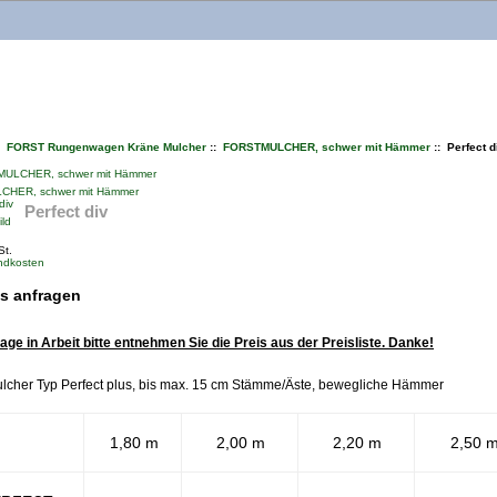
:
FORST Rungenwagen Kräne Mulcher
::
FORSTMULCHER, schwer mit Hämmer
:: Perfect d
HER, schwer mit Hämmer
Perfect div
ild
St.
ndkosten
is anfragen
e in Arbeit bitte entnehmen Sie die Preis aus der Preisliste. Danke!
lcher Typ Perfect plus, bis max. 15 cm Stämme/Äste, bewegliche Hämmer
1,80 m
2,00 m
2,20 m
2,50 