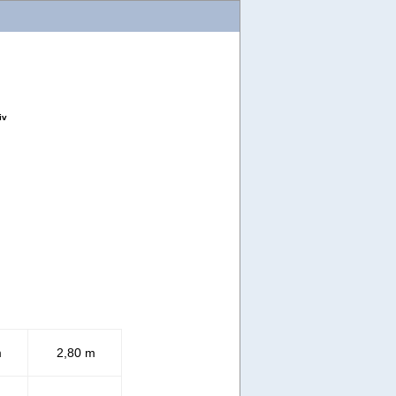
iv
m
2,80 m