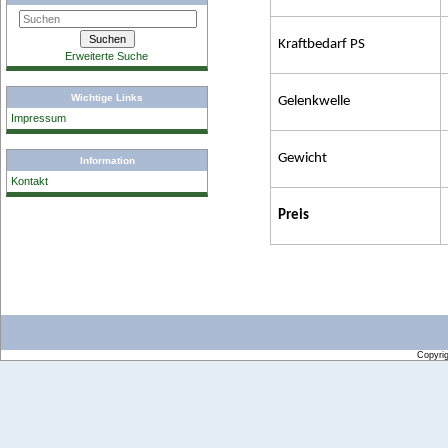
Kraftbedarf PS
Erweiterte Suche
Wichtige Links
Gelenkwelle
Impressum
Gewicht
Information
Kontakt
Preis
Copyri