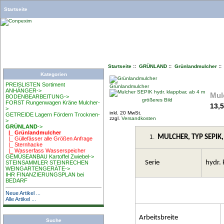
Startseite
Startseite
::
GRÜNLAND
::
Grünlandmulcher
::
Kategorien
PREISLISTEN Sortiment
Grünlandmulcher
ANHÄNGER->
Mul
BODENBEARBEITUNG->
größeres Bild
FORST Rungenwagen Kräne Mulcher-
13,
>
inkl. 20 MwSt.
GETREIDE Lagern Fördern Trocknen-
zzgl.
Versandkosten
>
GRÜNLAND
->
|_ Grünlandmulcher
MULCHER, TYP SEPIK, 
|_ Güllefässer alle Größen Anfrage
|_ Sternhacke
|_ Wasserfass Wasserspeicher
GEMÜSEANBAU Kartoffel Zwiebel->
Serie
hydr. 
STEINSAMMLER STEINRECHEN
WEINGARTENGERÄTE->
IHR FINANZIERUNGSPLAN bei
BEDARF
Neue Artikel ...
Alle Artikel ...
Arbeitsbreite
Suche